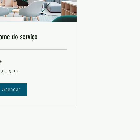
ome do serviço
 h
,99
S$ 19,99
lares
ericanos
Agendar