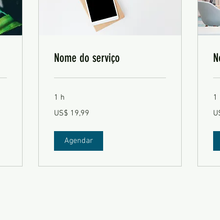
Nome do serviço
N
1 h
1
19,99
19
US$ 19,99
U
Dólares
Dó
americanos
am
Agendar