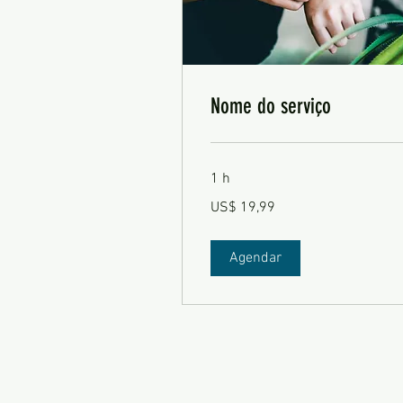
Nome do serviço
1 h
19,99
US$ 19,99
Dólares
americanos
Agendar